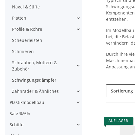
Typisch sind 
Schwingungsdä
Nägel & Stifte
Komponenten. 
Platten
entstehen.
Profile & Rohre
Im Modellbau 
bei, die Bela
Scheuerleisten
verhindern, d
Schmieren
Durch ihre vi
Maschinenbau,
Schrauben, Muttern &
Anpassung an 
Zubehör
Schwingungsdämpfer
Sortierung
Zahnräder & Ähnliches
Plastikmodellbau
Sale %%%
AUF LAGER
Schiffe