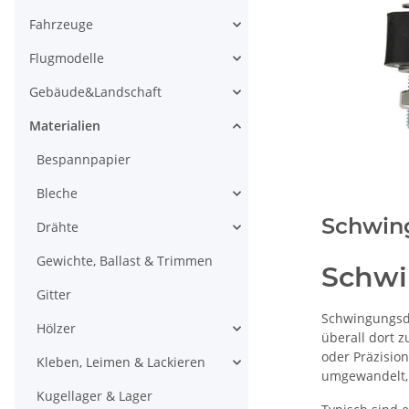
Fahrzeuge
Flugmodelle
Gebäude&Landschaft
Materialien
Bespannpapier
Bleche
Schwin
Drähte
Gewichte, Ballast & Trimmen
Schw
Gitter
Schwingungsdä
Hölzer
überall dort 
oder Präzisi
Kleben, Leimen & Lackieren
umgewandelt,
Kugellager & Lager