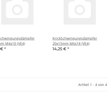
Schwingungsdämpfer
KrickSchwingungsdämpfer
m M4x10 (VE4)
20x15mm M6x18 (VE4)
4 €
*
14,25 €
*
Artikel 1 - 4 von 4