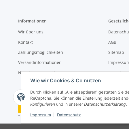
Informationen
Gesetzlich
Wir über uns
Datenschu
Kontakt
AGB
Zahlungsmöglichkeiten
Sitemap
Versandinformationen
Impressu
Newsletter Anmeldung
Batteriege
Wie wir Cookies & Co nutzen
Widerrufs
Durch Klicken auf „Alle akzeptieren“ gestatten Sie 
ReCaptcha. Sie können die Einstellung jederzeit ände
Konfigurieren
und in unserer
Datenschutzerklärung
.
Vertrag widerrufen
Impressum
|
Datenschutz
* Alle Preise inkl. gesetzlicher USt., zzgl.
Versand