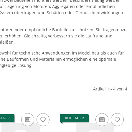
hen zwei Bauteilen montiert werden. Besonders häufig werden
ur Lagerung von Motoren, Aggregaten oder empfindlichen
e System übertragen und Schäden oder Geräuschentwicklungen
otoren oder empfindliche Bauteile zu schützen. Sie tragen dazu
zu erhöhen. Gleichzeitig verbessern sie die Laufruhe und
hleißen.
sowohl für technische Anwendungen im Modellbau als auch für
iche Bauformen und Materialien ermöglichen eine optimale
nglebige Lösung.
Artikel 1 - 4 von 4
LAGER
AUF LAGER