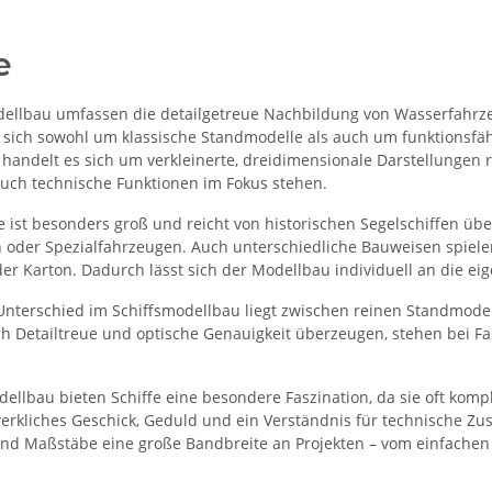
e
dellbau umfassen die detailgetreue Nachbildung von Wasserfahr
 sich sowohl um klassische Standmodelle als auch um funktionsfä
handelt es sich um verkleinerte, dreidimensionale Darstellungen r
 auch technische Funktionen im Fokus stehen.
e ist besonders groß und reicht von historischen Segelschiffen üb
en oder Spezialfahrzeugen. Auch unterschiedliche Bauweisen spiele
oder Karton. Dadurch lässt sich der Modellbau individuell an die 
 Unterschied im Schiffsmodellbau liegt zwischen reinen Standmo
ch Detailtreue und optische Genauigkeit überzeugen, stehen bei F
llbau bieten Schiffe eine besondere Faszination, da sie oft kompl
erkliches Geschick, Geduld und ein Verständnis für technische Zus
und Maßstäbe eine große Bandbreite an Projekten – vom einfachen 