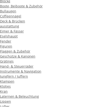
Blöcke
Boote, Beiboote & Zubehör
Bullaugen
Coffeennägel
Deck & Brücken
ausstattung
Eimer & Fässer
Eselshaupt
Fender
Figuren
Flaggen & Zubehör
Geschütze & Kanonen
Grätings
Hand- & Steuerräder
Instrumente & Navigation
Jungfern / Juffern
Klampen
Klotjes
Kran
Laternen & Beleuchtung
Lippen
Lüfter