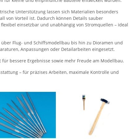
ll für kleine und empfindliche Bauteile entwickelt wurden.
ktrische Unterstützung lassen sich Materialien besonders
ll von Vorteil ist. Dadurch können Details sauber
 flexibel einsetzbar und unabhängig von Stromquellen – ideal
 über Flug- und Schiffsmodellbau bis hin zu Dioramen und
raturen, Anpassungen oder Detailarbeiten eingesetzt.
gt für bessere Ergebnisse sowie mehr Freude am Modellbau.
tattung – für präzises Arbeiten, maximale Kontrolle und