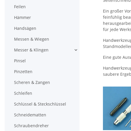
Seitenschneide
Feilen
Ein großer Vor
feinfühlig bea
Hämmer
herausgearbei
Handsägen
für jede Werk
Messen & Wiegen
Handwerkzeuge
Standmodellen
Messer & Klingen
Eine gute Aus
Pinsel
Handwerkzeuge
Pinzetten
saubere Ergeb
Scheren & Zangen
Schleifen
Schlüssel & Steckschlüssel
Schneidematten
Schraubendreher