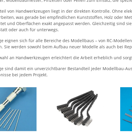
r, Modellbaumesser, Pinzetten oder Feilen zum Einsatz, die spezie
teil von Handwerkzeugen liegt in der direkten Kontrolle. Ohne ele
rbeiten, was gerade bei empfindlichen Kunststoffen, Holz oder Meta
tet und Oberflächen exakt angepasst werden. Gleichzeitig sind sie
statt oder auch für unterwegs.
 eignen sich für alle Bereiche des Modellbaus – von RC-Modellen
. Sie werden sowohl beim Aufbau neuer Modelle als auch bei Repa
wahl an Handwerkzeugen erleichtert die Arbeit erheblich und sor
 sind damit ein unverzichtbarer Bestandteil jeder Modellbau-Auss
nisse bei jedem Projekt.