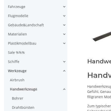
Fahrzeuge
Flugmodelle
Gebäude&Landschaft
Materialien
Plastikmodellbau
Sale %%%
Handwe
Schiffe
Werkzeuge
Hand
Airbrush
Handwerkzeuge
Handwerkzeuge
Gefühl, Genau
filigranen Mo
Bohrer
Zum typischen
Drahtbürsten