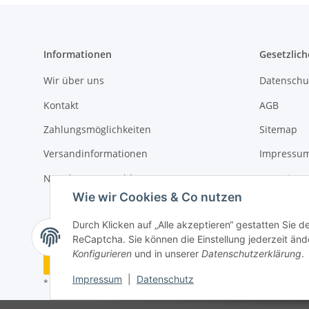
Informationen
Gesetzlich
Wir über uns
Datenschu
Kontakt
AGB
Zahlungsmöglichkeiten
Sitemap
Versandinformationen
Impressu
Newsletter Anmeldung
Batteriege
Wie wir Cookies & Co nutzen
Widerrufs
Durch Klicken auf „Alle akzeptieren“ gestatten Sie 
ReCaptcha. Sie können die Einstellung jederzeit ände
Konfigurieren
und in unserer
Datenschutzerklärung
.
Vertrag widerrufen
Impressum
|
Datenschutz
* Alle Preise inkl. gesetzlicher MwSt, zzgl.
Versand