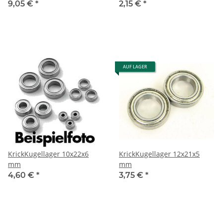
9,05 €
*
2,15 €
*
AUF LAGER
KrickKugellager 10x22x6
KrickKugellager 12x21x5
mm
mm
4,60 €
*
3,75 €
*