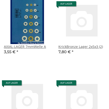
AUF LAGER
AXIAL-LAGER 7mmWelle A
KrickBronze Lager 2x5x3 (2)
3,55 €
*
7,80 €
*
AUF LAGER
AUF LAGER