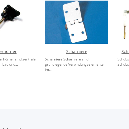
erhörner
Scharniere
Sch
rhörner sind zentrale
Scharniere Scharniere sind
Schubs
lbau und...
grundlegende Verbindungselemente
Schubs
im...