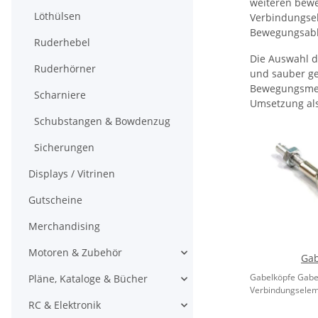
weiteren bewe
Löthülsen
Verbindungsel
Bewegungsablä
Ruderhebel
Die Auswahl d
Ruderhörner
und sauber gef
Bewegungsmech
Scharniere
Umsetzung als
Schubstangen & Bowdenzug
Sicherungen
Displays / Vitrinen
Gutscheine
Merchandising
Motoren & Zubehör
Gab
Gabelköpfe Gabel
Pläne, Kataloge & Bücher
Verbindungseleme
RC & Elektronik