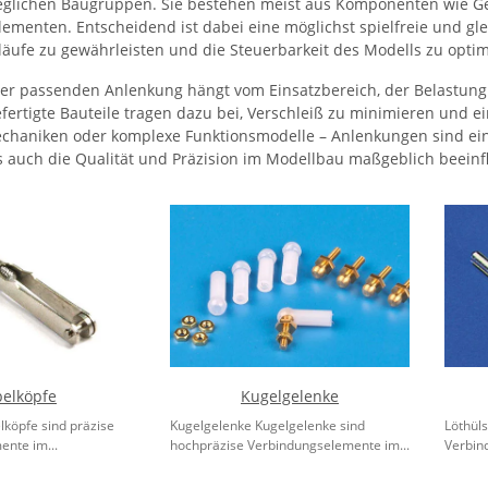
glichen Baugruppen. Sie bestehen meist aus Komponenten wie Ge
ementen. Entscheidend ist dabei eine möglichst spielfreie und glei
ufe zu gewährleisten und die Steuerbarkeit des Modells zu opti
er passenden Anlenkung hängt vom Einsatzbereich, der Belastung
ertigte Bauteile tragen dazu bei, Verschleiß zu minimieren und ei
aniken oder komplexe Funktionsmodelle – Anlenkungen sind ein 
 auch die Qualität und Präzision im Modellbau maßgeblich beeinfl
elköpfe
Kugelgelenke
köpfe sind präzise
Kugelgelenke Kugelgelenke sind
Löthüls
nte im...
hochpräzise Verbindungselemente im...
Verbin