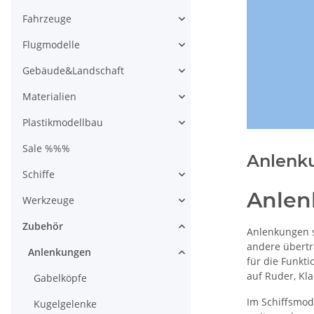
Fahrzeuge
Flugmodelle
Gebäude&Landschaft
Materialien
Plastikmodellbau
Sale %%%
Anlenk
Schiffe
Anle
Werkzeuge
Zubehör
Anlenkungen s
andere übertr
Anlenkungen
für die Funkt
auf Ruder, Kl
Gabelköpfe
Im Schiffsmod
Kugelgelenke