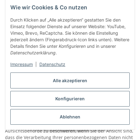
zunächst für die Dauer der Gewährleistungsfrist, danach
Wie wir Cookies & Co nutzen
unter Berücksichtigung gesetzlicher, insbesondere steuer-
und handelsrechtlicher Aufbewahrungsfristen gespeichert
Durch Klicken auf „Alle akzeptieren“ gestatten Sie den
und dann nach Fristablauf gelöscht, sofern Sie der
Einsatz folgender Dienste auf unserer Website: YouTube,
weitergehenden Verarbeitung und Nutzung nicht zugestimmt
Vimeo, Brevo, ReCaptcha. Sie können die Einstellung
haben.
jederzeit ändern (Fingerabdruck-Icon links unten). Weitere
Details finden Sie unter
Konfigurieren
und in unserer
Rechte der betroffenen Person
Datenschutzerklärung
.
Ihnen stehen bei Vorliegen der gesetzlichen Voraussetzungen
Impressum
|
Datenschutz
folgende Rechte nach Art. 15 bis 20 DSGVO zu: Recht auf
Auskunft, auf Berichtigung, auf Löschung, auf Einschränkung
der Verarbeitung, auf Datenübertragbarkeit.
Alle akzeptieren
Außerdem steht Ihnen nach Art. 21 Abs. 1 DSGVO ein
Widerspruchsrecht gegen die Verarbeitungen zu, die auf Art.
6 Abs. 1 f DSGVO beruhen, sowie gegen die Verarbeitung zum
Konfigurieren
Zwecke von Direktwerbung.
Ablehnen
Beschwerderecht bei der Aufsichtsbehörde
Sie haben gemäß Art. 77 DSGVO das Recht, sich bei der
Aufsichtsbehörde zu beschweren, wenn Sie der Ansicht sind,
dass die Verarbeitung Ihrer personenbezogenen Daten nicht