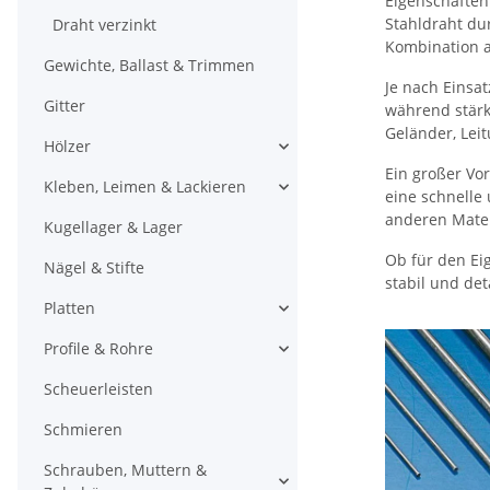
Eigenschaften
Stahldraht dur
Draht verzinkt
Kombination au
Gewichte, Ballast & Trimmen
Je nach Einsat
Gitter
während stärk
Geländer, Lei
Hölzer
Ein großer Vor
Kleben, Leimen & Lackieren
eine schnelle 
anderen Mater
Kugellager & Lager
Ob für den Ei
Nägel & Stifte
stabil und de
Platten
Profile & Rohre
Scheuerleisten
Schmieren
Schrauben, Muttern &