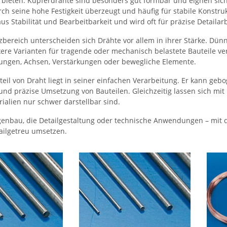
 bieten. Kupferdrähte sind besonders gut formbar und eignen sich
ch seine hohe Festigkeit überzeugt und häufig für stabile Konstru
s Stabilität und Bearbeitbarkeit und wird oft für präzise Detaila
zbereich unterscheiden sich Drähte vor allem in ihrer Stärke. Dün
ere Varianten für tragende oder mechanisch belastete Bauteile
tungen, Achsen, Verstärkungen oder bewegliche Elemente.
teil von Draht liegt in seiner einfachen Verarbeitung. Er kann ge
und präzise Umsetzung von Bauteilen. Gleichzeitig lassen sich mit 
ialien nur schwer darstellbar sind.
genbau, die Detailgestaltung oder technische Anwendungen – mit d
tailgetreu umsetzen.