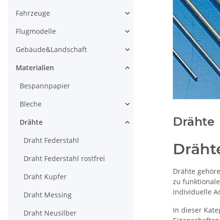
Fahrzeuge
Flugmodelle
Gebäude&Landschaft
Materialien
Bespannpapier
Bleche
Drähte
Drähte
Draht Federstahl
Dräht
Draht Federstahl rostfrei
Drähte gehöre
Draht Kupfer
zu funktional
individuelle 
Draht Messing
In dieser Kate
Draht Neusilber