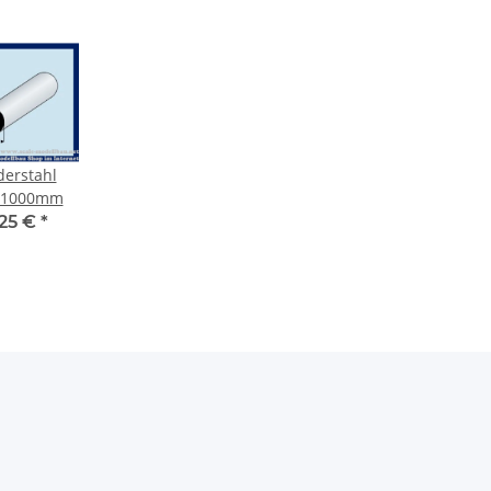
derstahl
/1000mm
,25 €
*