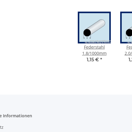
Federstahl
Fe
1.8/1000mm
2.0
1,15 €
*
1
e Informationen
tz